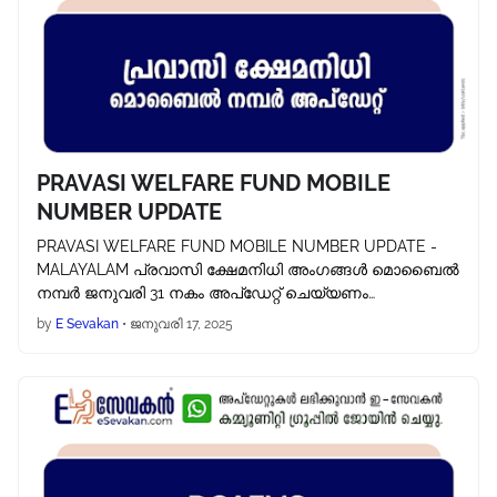
PRAVASI WELFARE FUND MOBILE
NUMBER UPDATE
PRAVASI WELFARE FUND MOBILE NUMBER UPDATE -
MALAYALAM പ്രവാസി ക്ഷേമനിധി അംഗങ്ങൾ മൊബൈൽ
നമ്പർ ജനുവരി 31 നകം അപ്‌ഡേറ്റ് ചെയ്യണം…
by
E Sevakan
•
ജനുവരി 17, 2025