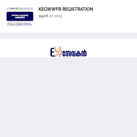
KEGWWFB REGISTRATION
ജൂൺ 27, 2025
Kerala government and non-government services are available
to people through service centers and web portals and we
share information about such services through this E sevakan
blog.
Copyright © eSevakan
Home
About
Contact Us
Disclaimer