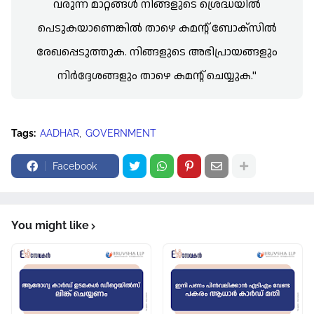
വരുന്ന മാറ്റങ്ങൾ നിങ്ങളുടെ ശ്രെദ്ധയിൽ
പെടുകയാണെങ്കിൽ താഴെ കമന്റ് ബോക്സിൽ
രേഖപ്പെടുത്തുക. നിങ്ങളുടെ അഭിപ്രായങ്ങളും
നിർദ്ദേശങ്ങളും താഴെ കമന്റ് ചെയ്യുക."
Tags:
AADHAR
GOVERNMENT
Facebook
You might like