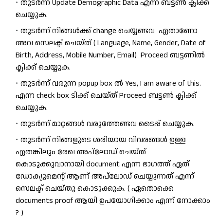
തുടർന്ന് Update Demographic Data എന്ന ബട്ടൺ ക്ലിക്ക് 
ചെയ്യുക.
തുടർന്ന് നിങ്ങൾക്ക് change ചെയ്യണ്ടവ  ഏതാണോ 
അവ സെലക്ട് ചെയ്ത് ( Language, Name, Gender, Date of 
Birth, Address, Mobile Number, Email)  Proceed ബട്ടണിൽ 
ക്ലിക്ക് ചെയ്യുക.
തുടർന്ന് വരുന്ന popup box ൽ Yes, I am aware of this. 
എന്ന check box ടിക്ക് ചെയ്ത് Proceed ബട്ടൺ ക്ലിക്ക് 
ചെയ്യുക.
തുടർന്ന് മാറ്റങ്ങൾ വരുത്തേണ്ടവ ടൈപ്പ് ചെയ്യുക.
തുടർന്ന് നിങ്ങളുടെ ശരിയായ വിവരങ്ങൾ ഉള്ള  
ഏതങ്കിലും രേഖ അപ്‌ലോഡ് ചെയ്ത് 
കൊടുക്കുവാനായി document എന്ന ഭാഗത്ത് ഏത് 
ഡോക്യുമെന്റ് ആണ് അപ്‌ലോഡ് ചെയ്യുന്നത് എന്ന് 
സെലക്ട് ചെയ്തു കൊടുക്കുക. ( 
ഏതൊക്കെ 
documents proof ആയി ഉപയോഗിക്കാം എന്ന് നോക്കാം 
?
 )