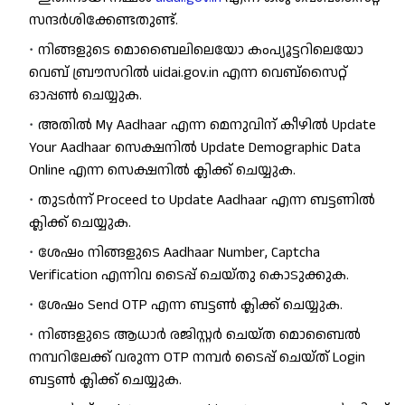
സന്ദർശിക്കേണ്ടതുണ്ട്.
നിങ്ങളുടെ മൊബൈലിലെയോ കംപ്യൂട്ടറിലെയോ 
വെബ് ബ്രൗസറിൽ 
uidai.gov.in
 എന്ന വെബ്സൈറ്റ് 
ഓപ്പൺ ചെയ്യുക.
അതിൽ My Aadhaar എന്ന മെനുവിന് കീഴിൽ Update 
Your Aadhaar സെക്ഷനിൽ Update Demographic Data 
Online എന്ന സെക്ഷനിൽ ക്ലിക്ക് ചെയ്യുക.
തുടർന്ന് Proceed to Update Aadhaar എന്ന ബട്ടണിൽ 
ക്ലിക്ക് ചെയ്യുക.
ശേഷം നിങ്ങളുടെ Aadhaar Number, Captcha 
Verification എന്നിവ ടൈപ്പ് ചെയ്തു കൊടുക്കുക.
ശേഷം Send OTP എന്ന ബട്ടൺ ക്ലിക്ക് ചെയ്യുക.
നിങ്ങളുടെ ആധാർ രജിസ്റ്റർ ചെയ്ത മൊബൈൽ 
നമ്പറിലേക്ക് വരുന്ന OTP നമ്പർ ടൈപ്പ് ചെയ്ത് Login 
ബട്ടൺ ക്ലിക്ക് ചെയ്യുക.