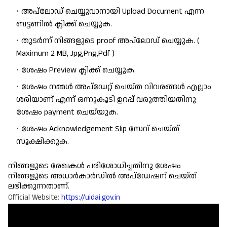
അപ്‌ലോഡ് ചെയ്യുവാനായി Upload Document എന്ന 
ബട്ടണിൽ ക്ലിക്ക് ചെയ്യുക.
തുടർന്ന് നിങ്ങളുടെ proof അപ്‌ലോഡ് ചെയ്യുക. (  
Maximum 2 MB, Jpg,Png,Pdf )
ശേഷം Preview ക്ലിക്ക് ചെയ്യുക.
ശേഷം നമ്മൾ അപ്ഡേറ്റ് ചെയ്ത വിവരങ്ങൾ എല്ലാം 
ശരിയാണ് എന്ന് ഒന്നുകൂടി ഉറപ്പ് വരുത്തിയതിനു 
ശേഷം payment ചെയ്‌യുക.
ശേഷം Acknowledgement Slip സേവ് ചെയ്ത് 
സൂക്ഷിക്കുക.
നിങ്ങളുടെ രേഖകൾ പരിശോധിച്ചതിനു ശേഷം 
നിങ്ങളുടെ അധാർകാർഡിൽ അപ്ഡേഷന് ചെയ്ത് 
ലഭിക്കുന്നതാണ്.
Official Website: 
https://uidai.gov.in