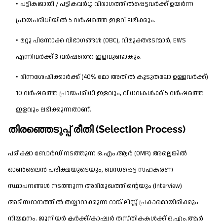
പട്ടികജാതി / പട്ടികവർഗ്ഗ വിഭാഗത്തിൽപ്പെട്ടവർക്ക് ഉയർന്ന
പ്രായപരിധിയിൽ 5 വർഷത്തെ ഇളവ് ലഭിക്കും.
മറ്റു പിന്നോക്ക വിഭാഗങ്ങൾ (OBC), വിമുക്തഭടന്മാർ, EWS
എന്നിവർക്ക് 3 വർഷത്തെ ഇളവുണ്ടാകും.
ഭിന്നശേഷിക്കാർക്ക് (40% മോ അതിൽ കൂടുതലോ ഉള്ളവർക്ക്)
10 വർഷത്തെ പ്രായപരിധി ഇളവും, വിധവകൾക്ക് 5 വർഷത്തെ
ഇളവും ലഭിക്കുന്നതാണ്.
തിരഞ്ഞെടുപ്പ് രീതി (Selection Process)
പരീക്ഷാ ബോർഡ് നടത്തുന്ന ഒ.എം.ആർ (OMR) അല്ലെങ്കിൽ
ഓൺലൈൻ പരീക്ഷയുടെയും, ബന്ധപ്പെട്ട സഹകരണ
സ്ഥാപനങ്ങൾ നടത്തുന്ന അഭിമുഖത്തിന്റെയും (Interview)
അടിസ്ഥാനത്തിൽ തയ്യാറാക്കുന്ന റാങ്ക് ലിസ്റ്റ് പ്രകാരമായിരിക്കും
നിയമനം. ജൂനിയർ ക്ലർക്ക്/കാഷ്യർ തസ്തികകൾക്ക് ഒ.എം.ആർ