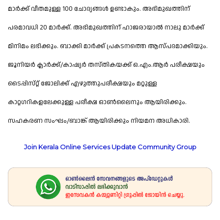
മാർക്ക് വീതമുള്ള 100 ചോദ്യങ്ങൾ ഉണ്ടാകും. അഭിമുഖത്തിന്
പരമാവധി 20 മാർക്ക്. അഭിമുഖത്തിന് ഹാജരായാൽ നാലു മാർക്ക്
മിനിമം ലഭിക്കും. ബാക്കി മാർക്ക് പ്രകടനത്തെ ആസ്‌പദമാക്കിയും.
ജൂനിയർ ക്ലാർക്ക്/കാഷ്യർ തസ്‌തികയക്ക് ഒ.എം.ആർ പരീക്ഷയും
ടൈപ്പിസ്‌റ്റ് ജോലിക്ക് എഴുത്തുപരീക്ഷയും മറ്റുള്ള
കാറ്റഗറികളലേക്കുള്ള പരീക്ഷ ഓൺലൈനും ആയിരിക്കും.
സഹകരണ സംഘം/ബാങ്ക് ആയിരിക്കും നിയമന അധികാരി.
Join Kerala Online Services Update Community Group