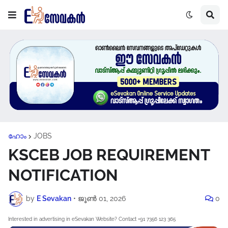
ഹോം
JOBS
KSCEB JOB REQUIREMENT
NOTIFICATION
by
E Sevakan
•
ജൂൺ 01, 2026
0
Interested in advertising in eSevakan Website? Contact +91 7356 123 365