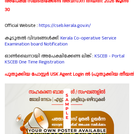
അപേക്ഷ സമർപ്പിക്കേണ്ട അവസാന തീയതി:
2026 ജൂൺ
30
Official Website :
https://cseb.kerala.gov.in/
കൂടുതൽ വിവരങ്ങൾക്ക്:
Kerala Co-operative Service
Examination board Notification
ഓൺലൈനായി അപേക്ഷിക്കേണ്ട ലിങ്ക് :
KSCEB - Portal
KSCEB One Time Registration
പുതുക്കിയ പോസ്റ്റർ USK Agent Login ൽ (പുതുക്കിയ തീയ