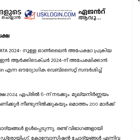
ക്ഷ
TA 2024- നുള്ള ഓൺലൈൻ അപേക്ഷാ പ്രക്രിയ
്റ്റ് ഇൻ ആർക്കിടെക്ചർ 2024-ന് അപേക്ഷിക്കാൻ
.in എന്ന ഔദ്യോഗിക വെബ്സൈറ്റ് സന്ദർശിച്ച്
ഷ 2024 ഏപ്രിൽ 6-ന് നടക്കും. മൂല്യനിർണ്ണയം
്കൂർ നീണ്ടുനിൽക്കുകയും മൊത്തം 200 മാർക്ക്
യങ്ങൾ ഉൾപ്പെടുന്നു, രണ്ട് വിഭാഗങ്ങളായി
ത്തിൽ ഡ്രോയിംഗ്, കോമ്പോസിഷൻ ചോദ്യങ്ങൾ എന്നിവ