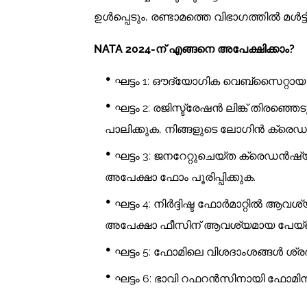
ഉൾപ്പെടും, രണ്ടാമത്തെ വിഭാഗത്തിൽ മൾട്
NATA 2024-ന് എങ്ങനെ അപേക്ഷിക്കാം?
ഘട്ടം 1: ഔദ്യോഗിക വെബ്സൈറ്റായ na
ഘട്ടം 2: രജിസ്ട്രേഷൻ ലിങ്ക് തിരഞ്ഞ
പാലിക്കുക, നിങ്ങളുടെ ലോഗിൻ ക്രെ
ഘട്ടം 3: ജനറേറ്റുചെയ്‌ത ക്രെഡൻ
അപേക്ഷാ ഫോം പൂരിപ്പിക്കുക.
ഘട്ടം 4: നിർദ്ദിഷ്ട ഫോർമാറ്റിൽ
അപേക്ഷാ ഫീസിന് ആവശ്യമായ പേയ്‌മെ
ഘട്ടം 5: ഫോമിലെ വിശദാംശങ്ങൾ ശ്
ഘട്ടം 6: ഭാവി റഫറൻസിനായി ഫോമിൻ്റെ