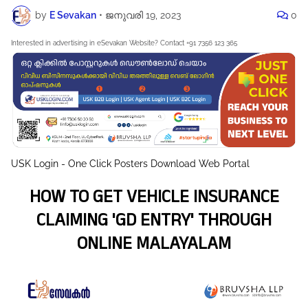
by
E Sevakan
•
ജനുവരി 19, 2023
0
Interested in advertising in eSevakan Website? Contact +91 7356 123 365
USK Login - One Click Posters Download Web Portal
HOW TO GET VEHICLE INSURANCE
CLAIMING 'GD ENTRY' THROUGH
ONLINE MALAYALAM