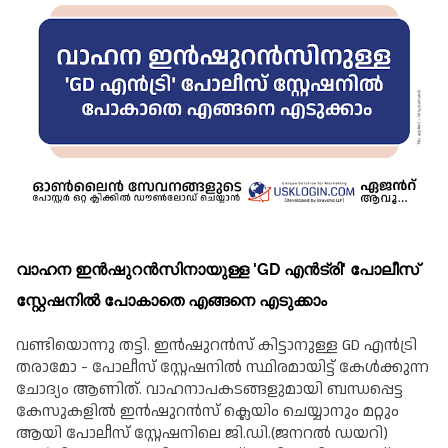
വാഹന ഇൻഷുറൻസിനായുള്ള 'GD എൻട്രി' പോലീസ് 
സ്റ്റേഷനിൽ പോകാതെ എങ്ങനെ എടുക്കാം 
വണ്ടിയൊന്നു തട്ടി. ഇൻഷുറൻസ് കിട്ടാനുള്ള GD എൻട്രി 
തരാമോ - പോലീസ് സ്റ്റേഷനിൽ സ്ഥിരമായിട്ട് കേൾക്കുന്ന 
ചോദ്യം ആണിത്. വാഹനാപകടങ്ങളുമായി ബന്ധപ്പെട്ട 
കേസുകളിൽ ഇൻഷുറൻസ് ക്ലെയിം ചെയ്യാനും മറ്റും 
ആയി പോലീസ് സ്റ്റേഷനിലെ ജി.ഡി.(ജനറൽ ഡയറി) 