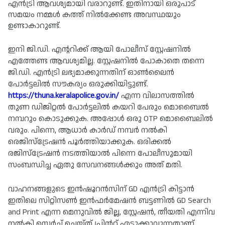
എൻട്രി ആവശ്യമായി വരാറുണ്ട്. ഇതിനായി ഒരുപാട് 
സമയം നമ്മൾ കത്ത് നിൽക്കേണ്ട അവസ്ഥയും 
ഉണ്ടാകാറുണ്ട്.
ഇനി ജി.ഡി. എന്ററിക്ക് ആയി പോലീസ് സ്റ്റേഷനിൽ 
എത്തേണ്ട ആവശ്യമില്ല. സ്റ്റേഷനിൽ പോകാതെ തന്നെ 
ജി.ഡി. എൻട്രി ലഭ്യമാക്കുന്നതിന് ഓൺലൈൻ 
പോർട്ടലിൽ സൗകര്യം ഒരുക്കിയിട്ടുണ്ട്. 
https://thuna.keralapolice.gov.in/
 എന്ന വിലാസത്തിൽ 
തുണ ഡിജിറ്റൽ പോർട്ടലിൽ കയറി പേരും മൊബൈൽ 
നമ്പറും കൊടുക്കുക. അപ്പോൾ ഒരു OTP മൊബൈലിൽ 
വരും. പിന്നെ, ആധാർ കാർഡ് നമ്പർ നൽകി 
രെജിസ്ട്രേഷൻ പൂർത്തിയാക്കുക. ഒരിക്കൽ 
രജിസ്‌ട്രേഷൻ നടത്തിയാൽ പിന്നെ പോലീസുമായി 
സംബന്ധിച്ച ഏതു സേവനങ്ങൾക്കും അത് മതി.
വാഹനങ്ങളുടെ ഇന്‍ഷൂറൻ‍സിന് GD എന്‍ട്രി കിട്ടാൻ 
ഇതിലെ സിറ്റിസൺ ഇൻഫർമേഷൻ ബട്ടണില്‍ GD Search 
and Print എന്ന മെനുവിൽ ജില്ല, സ്റ്റേഷൻ, തീയതി എന്നിവ 
നല്‍കി സെര്‍ച്ച്‌ ചെയ്ത് പ്രിന്‍റ് എടുക്കാവുന്നതാണ് . 