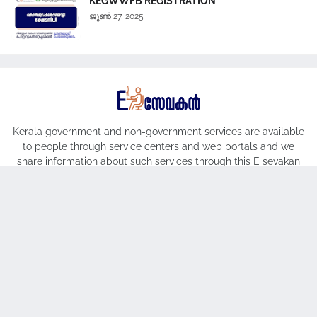
KEGWWFB REGISTRATION
ജൂൺ 27, 2025
Kerala government and non-government services are available
to people through service centers and web portals and we
share information about such services through this E sevakan
blog.
Copyright © eSevakan
Home
About
Contact Us
Disclaimer
Terms And Conditions
Privacy Policy