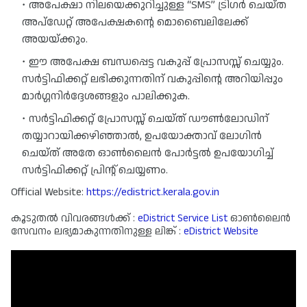
അപേക്ഷാ നിലയെക്കുറിച്ചുള്ള “SMS” ട്രിഗർ ചെയ്‌ത 
അപ്‌ഡേറ്റ് അപേക്ഷകന്റെ മൊബൈലിലേക്ക് 
അയയ്‌ക്കും.
ഈ അപേക്ഷ ബന്ധപ്പെട്ട വകുപ്പ് പ്രോസസ്സ് ചെയ്യും. 
സർട്ടിഫിക്കറ്റ് ലഭിക്കുന്നതിന് വകുപ്പിന്റെ അറിയിപ്പും 
മാർഗ്ഗനിർദ്ദേശങ്ങളും പാലിക്കുക.
സർട്ടിഫിക്കറ്റ് പ്രോസസ്സ് ചെയ്ത് ഡൗൺലോഡിന് 
തയ്യാറായിക്കഴിഞ്ഞാൽ, ഉപയോക്താവ് ലോഗിൻ 
ചെയ്ത് അതേ ഓൺലൈൻ പോർട്ടൽ ഉപയോഗിച്ച് 
സർട്ടിഫിക്കറ്റ് പ്രിന്റ് ചെയ്യണം.
Official Website:
https://edistrict.kerala.gov.in
കൂടുതൽ വിവരങ്ങൾക്ക് :
eDistrict Service List
ഓൺലൈൻ
സേവനം ലഭ്യമാകുന്നതിനുള്ള ലിങ്ക് :
eDistrict Website